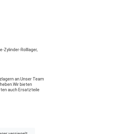
-Zylinder-Rolllager,
lzlagern an.Unser Team
eheben.Wir bieten
ten auch Ersatzteile
ager versiegelt