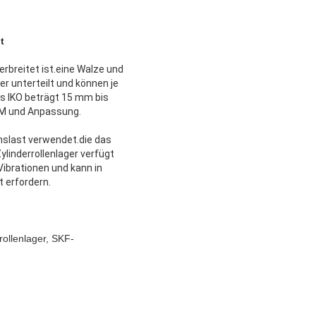
t
erbreitet ist.eine Walze und
ger unterteilt und können je
s IKO beträgt 15 mm bis
OEM und Anpassung.
chslast verwendet.die das
linderrollenlager verfügt
ibrationen und kann in
 erfordern.
rollenlager, SKF-