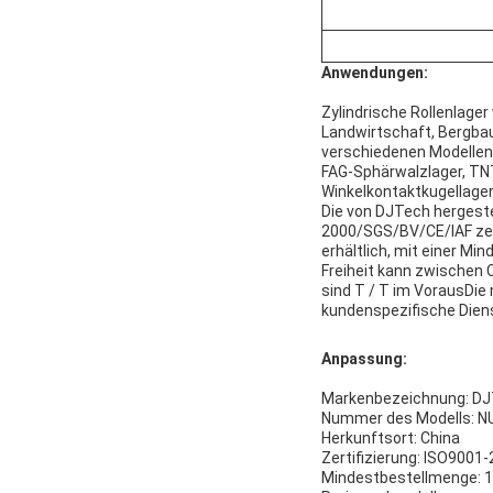
Anwendungen:
Zylindrische Rollenlage
Landwirtschaft, Bergbau
verschiedenen Modellen e
FAG-Sphärwalzlager, TNT
Winkelkontaktkugellager
Die von DJTech hergeste
2000/SGS/BV/CE/IAF zert
erhältlich, mit einer M
Freiheit kann zwischen 
sind T / T im VorausDie
kundenspezifische Diens
Anpassung:
Markenbezeichnung: DJTe
Nummer des Modells: NU-
Herkunftsort: China
Zertifizierung: ISO900
Mindestbestellmenge: 