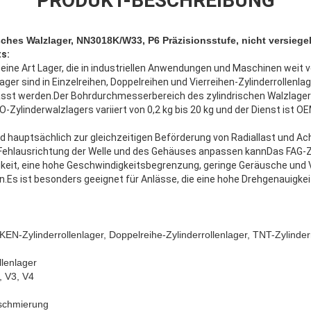
PRODUKT-BESCHREIBUNG
sches Walzlager, NN3018K/W33, P6 Präzisionsstufe, nicht versiegel
s:
d eine Art Lager, die in industriellen Anwendungen und Maschinen weit v
nlager sind in Einzelreihen, Doppelreihen und Vierreihen-Zylinderrollenla
st werden.Der Bohrdurchmesserbereich des zylindrischen Walzlager
Zylinderwalzlagers variiert von 0,2 kg bis 20 kg und der Dienst ist 
rd hauptsächlich zur gleichzeitigen Beförderung von Radiallast und A
Fehlausrichtung der Welle und des Gehäuses anpassen kannDas FAG-Zy
keit, eine hohe Geschwindigkeitsbegrenzung, geringe Geräusche und V
Es ist besonders geeignet für Anlässe, die eine hohe Drehgenauigkeit
N-Zylinderrollenlager, Doppelreihe-Zylinderrollenlager, TNT-Zylinder
llenlager
, V3, V4
tschmierung