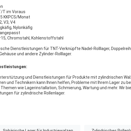
en
T/T im Voraus
7,5 KKPCS/Monat
, V3, V4
gkäfig, Nylonkäfig
l angepasst
r15, Chromstahl, Kohlenstoffstahl
sche Dienstleistungen für TNT-Verknüpfte Nadel-Rolllager, Doppelreihe
Gehäuse und andere Zylinder-Rolllager.
nstleistungen:
nterstützung und Dienstleistungen für Produkte mit zylindrischen Wa
ren und Technikern kann Ihnen helfen, Probleme mit Ihrem Lager zu b
Themen wie Lagerinstallation, Schmierung, Wartung und mehr. Wir bie
ungen für zylindrische Rollenlager.
Sphärische Lager für Industriewalzen
Zylindrisches Rollenl