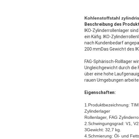
Kohlenstoffstahl zylindri
Beschreibung des Produkt
IKO-Zylinderrollenlager sin
ein Käfig. IKO-Zylinderrolle
nach Kundenbedarf angepas
200 mmDas Gewicht des IKO-
FAG-Sphärisch-Rolllager wi
Ungleichgewicht durch die 
über eine hohe Laufgenauig
rauen Umgebungen arbeiten.
Eigenschaften:
1.Produktbezeichnung: TIMKE
Zylinderlager
Rollenlager, FAG Zylinderro
2.Schwingungsgrad: V1, V2
3Gewicht: 32,7 kg.
4.Schmierung: Öl- und Fet