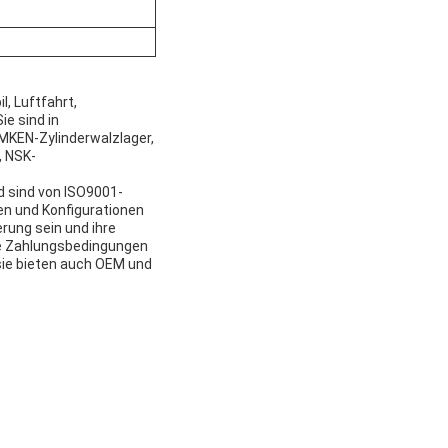
, Luftfahrt,
e sind in
IMKEN-Zylinderwalzlager,
, NSK-
d sind von ISO9001-
en und Konfigurationen
rung sein und ihre
die Zahlungsbedingungen
sie bieten auch OEM und