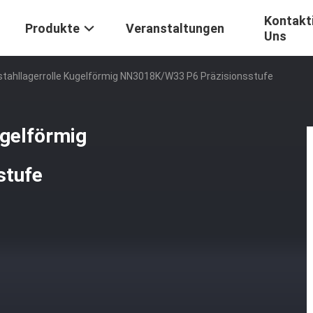
Kontakti
Produkte
Veranstaltungen
Uns
stahllagerrolle Kugelförmig NN3018K/W33 P6 Präzisionsstufe
ugelförmig
stufe