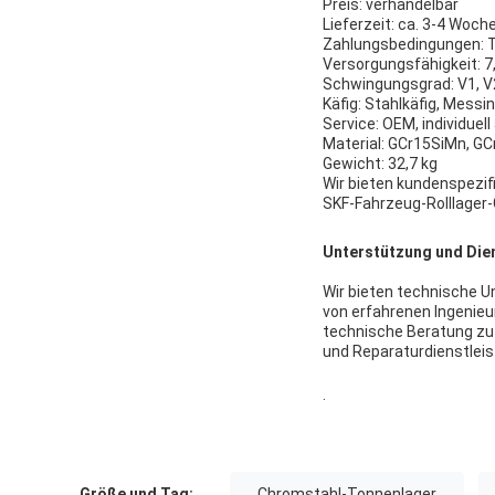
Preis: verhandelbar
Lieferzeit: ca. 3-4 Woch
Zahlungsbedingungen: 
Versorgungsfähigkeit: 
Schwingungsgrad: V1, V2
Käfig: Stahlkäfig, Messin
Service: OEM, individuel
Material: GCr15SiMn, GC
Gewicht: 32,7 kg
Wir bieten kundenspezifi
SKF-Fahrzeug-Rolllager-
Unterstützung und Die
Wir bieten technische U
von erfahrenen Ingenieu
technische Beratung zu 
und Reparaturdienstleist
.
Größe und Tag:
Chromstahl-Tonnenlager