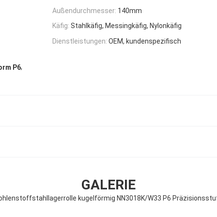
Außendurchmesser:
140mm
Käfig:
Stahlkäfig, Messingkäfig, Nylonkäfig
Dienstleistungen:
OEM, kundenspezifisch
,
form P6
GALERIE
ohlenstoffstahllagerrolle kugelförmig NN3018K/W33 P6 Präzisionsstu