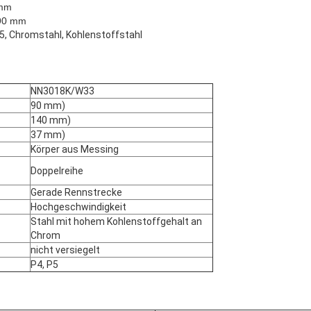
 mm
 90 mm
5, Chromstahl, Kohlenstoffstahl
NN3018K/W33
90 mm)
140 mm)
37 mm)
Körper aus Messing
Doppelreihe
Gerade Rennstrecke
Hochgeschwindigkeit
Stahl mit hohem Kohlenstoffgehalt an
Chrom
nicht versiegelt
P4, P5