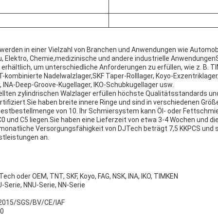
r werden in einer Vielzahl von Branchen und Anwendungen wie Automobil
, Elektro, Chemie,medizinische und andere industrielle AnwendungenSi
rhältlich, um unterschiedliche Anforderungen zu erfüllen, wie z. B. T
-kombinierte Nadelwalzlager,SKF Taper-Rolllager, Koyo-Exzentriklager
, INA-Deep-Groove-Kugellager, IKO-Schubkugellager usw.
llten zylindrischen Walzlager erfüllen höchste Qualitätsstandards un
ifiziert.Sie haben breite innere Ringe und sind in verschiedenen Größ
indestbestellmenge von 10. Ihr Schmiersystem kann Öl- oder Fettschmie
C0 und C5 liegen.Sie haben eine Lieferzeit von etwa 3-4 Wochen und 
 monatliche Versorgungsfähigkeit von DJTech beträgt 7,5 KKPCS und 
tleistungen an.
ch oder OEM, TNT, SKF, Koyo, FAG, NSK, INA, IKO, TIMKEN
Serie, NNU-Serie, NN-Serie
1-2015/SGS/BV/CE/IAF
10