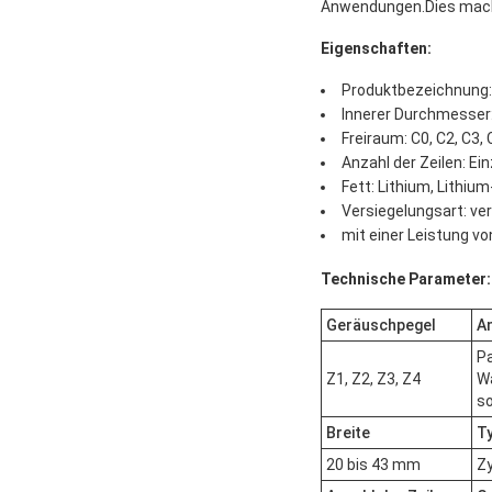
Anwendungen.Dies macht 
Eigenschaften:
Produktbezeichnung:
Innerer Durchmesse
Freiraum: C0, C2, C3, 
Anzahl der Zeilen: Ein
Fett: Lithium, Lithium
Versiegelungsart: ver
mit einer Leistung v
Technische Parameter:
Geräuschpegel
A
Pa
Z1, Z2, Z3, Z4
Wa
so
Breite
T
20 bis 43 mm
Zy