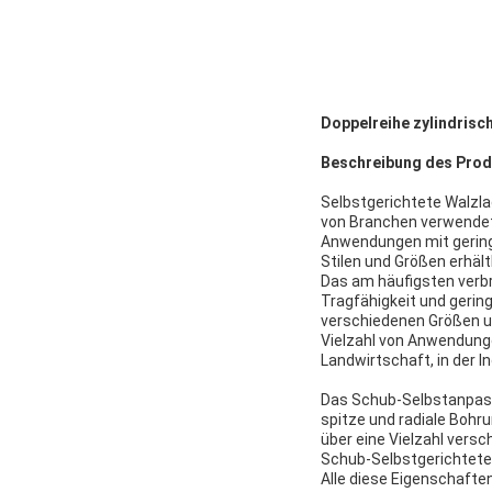
Doppelreihe zylindrisc
Beschreibung des Prod
Selbstgerichtete Walzlag
von Branchen verwendet.
Anwendungen mit geringe
Stilen und Größen erhäl
Das am häufigsten verbr
Tragfähigkeit und gering
verschiedenen Größen und
Vielzahl von Anwendunge
Landwirtschaft, in der In
Das Schub-Selbstanpassu
spitze und radiale Bohr
über eine Vielzahl versc
Schub-Selbstgerichtete W
Alle diese Eigenschafte