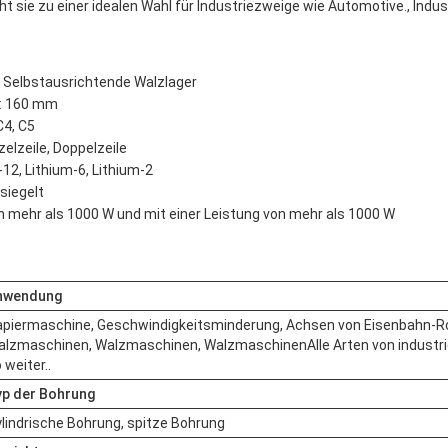
sie zu einer idealen Wahl für Industriezweige wie Automotive., Indust
 Selbstausrichtende Walzlager
r: 160 mm
C4, C5
zelzeile, Doppelzeile
-12, Lithium-6, Lithium-2
siegelt
on mehr als 1000 W und mit einer Leistung von mehr als 1000 W
nwendung
piermaschine, Geschwindigkeitsminderung, Achsen von Eisenbahn-Rol
lzmaschinen, Walzmaschinen, WalzmaschinenAlle Arten von industri
 weiter..
yp der Bohrung
lindrische Bohrung, spitze Bohrung