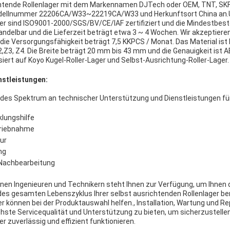
chtende Rollenlager mit dem Markennamen DJTech oder OEM, TNT, SKF,
odellnummer 22206CA/W33~22219CA/W33 und Herkunftsort China an.
er sind ISO9001-2000/SGS/BV/CE/IAF zertifiziert und die Mindestbes
rhandelbar und die Lieferzeit beträgt etwa 3 ~ 4 Wochen. Wir akzeptie
die Versorgungsfähigkeit beträgt 7,5 KKPCS / Monat. Das Material ist 
2,Z3, Z4. Die Breite beträgt 20 mm bis 43 mm und die Genauigkeit ist 
siert auf Koyo Kugel-Roller-Lager und Selbst-Ausrichtung-Roller-Lager.
nstleistungen:
ndes Spektrum an technischer Unterstützung und Dienstleistungen fü
lungshilfe
etriebnahme
ur
ng
Nachbearbeitung
en Ingenieuren und Technikern steht Ihnen zur Verfügung, um Ihnen 
 des gesamten Lebenszyklus Ihrer selbst ausrichtenden Rollenlager b
r können bei der Produktauswahl helfen., Installation, Wartung und Re
chste Servicequalität und Unterstützung zu bieten, um sicherzustellen
r zuverlässig und effizient funktionieren.