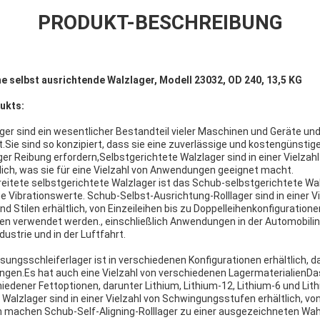
PRODUKT-BESCHREIBUNG
he selbst ausrichtende Walzlager, Modell 23032, OD 240, 13,5 KG
ukts:
er sind ein wesentlicher Bestandteil vieler Maschinen und Geräte und 
Sie sind so konzipiert, dass sie eine zuverlässige und kostengünstig
r Reibung erfordern,Selbstgerichtete Walzlager sind in einer Vielzah
tlich, was sie für eine Vielzahl von Anwendungen geeignet macht.
eitete selbstgerichtete Walzlager ist das Schub-selbstgerichtete Wa
e Vibrationswerte. Schub-Selbst-Ausrichtung-Rolllager sind in einer Vi
 Stilen erhältlich, von Einzeileihen bis zu Doppelleihenkonfiguratione
n verwendet werden., einschließlich Anwendungen in der Automobilind
dustrie und in der Luftfahrt.
ngsschleiferlager ist in verschiedenen Konfigurationen erhältlich, da
ungen.Es hat auch eine Vielzahl von verschiedenen LagermaterialienDa
hiedener Fettoptionen, darunter Lithium, Lithium-12, Lithium-6 und Lit
alzlager sind in einer Vielzahl von Schwingungsstufen erhältlich, von
n machen Schub-Self-Aligning-Rolllager zu einer ausgezeichneten Wahl 