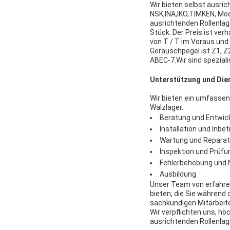
Wir bieten selbst ausri
NSK,INA,IKO,TIMKEN, M
ausrichtenden Rollenlag
Stück. Der Preis ist ve
von T / T im Voraus und 
Geräuschpegel ist Z1, Z
ABEC-7.Wir sind speziali
Unterstützung und Die
Wir bieten ein umfasse
Walzlager.
Beratung und Entwick
Installation und Inb
Wartung und Reparat
Inspektion und Prüfu
Fehlerbehebung und 
Ausbildung
Unser Team von erfahren
bieten, die Sie während
sachkundigen Mitarbeite
Wir verpflichten uns, hö
ausrichtenden Rollenlage