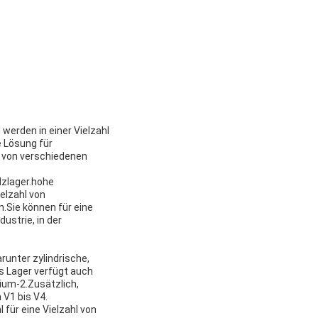
werden in einer Vielzahl
e Lösung für
l von verschiedenen
lzlager.hohe
elzahl von
n.Sie können für eine
ustrie, in der
runter zylindrische,
s Lager verfügt auch
hium-2.Zusätzlich,
 V1 bis V4.
für eine Vielzahl von