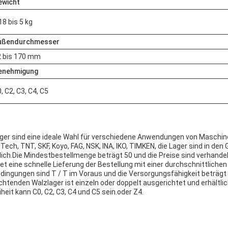
ewicht
18 bis 5 kg
ußendurchmesser
2 bis 170 mm
enehmigung
, C2, C3, C4, C5
ager sind eine ideale Wahl für verschiedene Anwendungen von Maschi
JTech, TNT, SKF, Koyo, FAG, NSK, INA, IKO, TIMKEN, die Lager sind in 
ich.Die Mindestbestellmenge beträgt 50 und die Preise sind verhande
 eine schnelle Lieferung der Bestellung mit einer durchschnittlichen 
ingungen sind T / T im Voraus und die Versorgungsfähigkeit beträgt
chtenden Walzlager ist einzeln oder doppelt ausgerichtet und erhältlic
iheit kann C0, C2, C3, C4 und C5 sein.oder Z4.