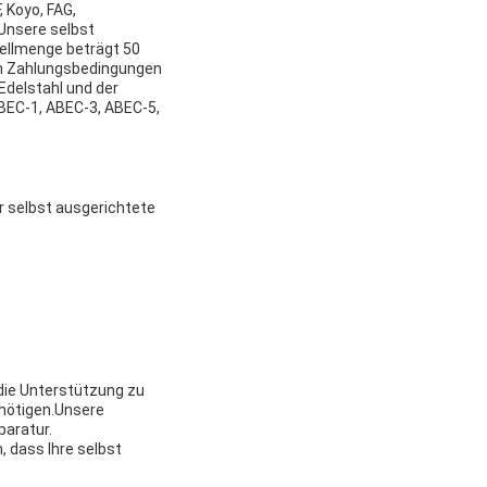
 Koyo, FAG,
Unsere selbst
tellmenge beträgt 50
ren Zahlungsbedingungen
Edelstahl und der
ABEC-1, ABEC-3, ABEC-5,
r selbst ausgerichtete
die Unterstützung zu
enötigen.Unsere
paratur.
, dass Ihre selbst