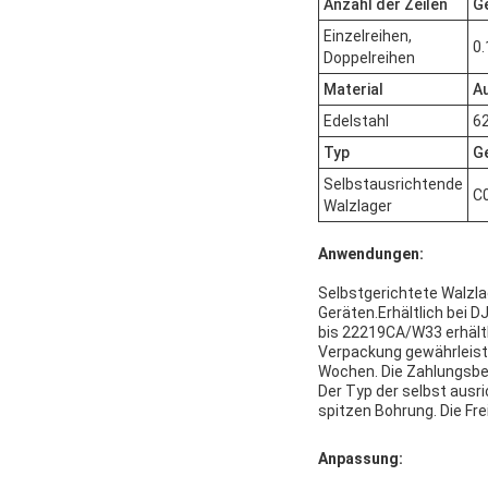
Anzahl der Zeilen
G
Einzelreihen,
0.
Doppelreihen
Material
A
Edelstahl
6
Typ
G
Selbstausrichtende
C0
Walzlager
Anwendungen:
Selbstgerichtete Walzl
Geräten.Erhältlich bei D
bis 22219CA/W33 erhältl
Verpackung gewährleistet
Wochen. Die Zahlungsbed
Der Typ der selbst ausri
spitzen Bohrung. Die Fre
Anpassung: