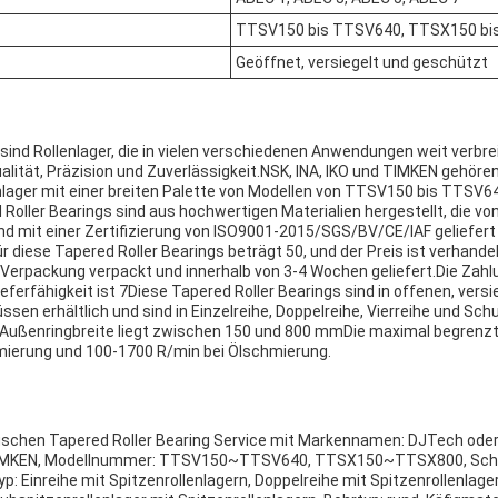
TTSV150 bis TTSV640, TTSX150 bi
Geöffnet, versiegelt und geschützt
sind Rollenlager, die in vielen verschiedenen Anwendungen weit verbreit
ualität, Präzision und Zuverlässigkeit.NSK, INA, IKO und TIMKEN gehör
nlager mit einer breiten Palette von Modellen von TTSV150 bis TTSV
oller Bearings sind aus hochwertigen Materialien hergestellt, die v
d mit einer Zertifizierung von ISO9001-2015/SGS/BV/CE/IAF geliefer
diese Tapered Roller Bearings beträgt 50, und der Preis ist verhandel
Verpackung verpackt und innerhalb von 3-4 Wochen geliefert.Die Zah
eferfähigkeit ist 7Diese Tapered Roller Bearings sind in offenen, vers
en erhältlich und sind in Einzelreihe, Doppelreihe, Vierreihe und Schu
e Außenringbreite liegt zwischen 150 und 800 mmDie maximal begrenzt
mierung und 100-1700 R/min bei Ölschmierung.
ischen Tapered Roller Bearing Service mit Markennamen: DJTech oder
,TIMKEN, Modellnummer: TTSV150~TTSV640, TTSX150~TTSX800, Schli
yp: Einreihe mit Spitzenrollenlagern, Doppelreihe mit Spitzenrollenlager