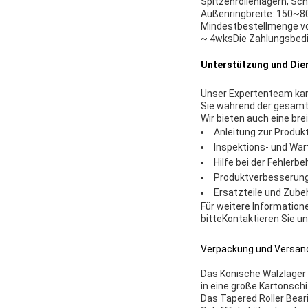
Spitzenrollenlagern, Sch
Außenringbreite: 150~80
Mindestbestellmenge von
~ 4wksDie Zahlungsbedi
Unterstützung und Die
Unser Expertenteam kann
Sie während der gesamt
Wir bieten auch eine bre
Anleitung zur Produkt
Inspektions- und Wart
Hilfe bei der Fehler
Produktverbesserun
Ersatzteile und Zube
Für weitere Information
bitte
Kontaktieren Sie u
Verpackung und Versan
Das Konische Walzlager w
in eine große Kartonschi
Das Tapered Roller Bear