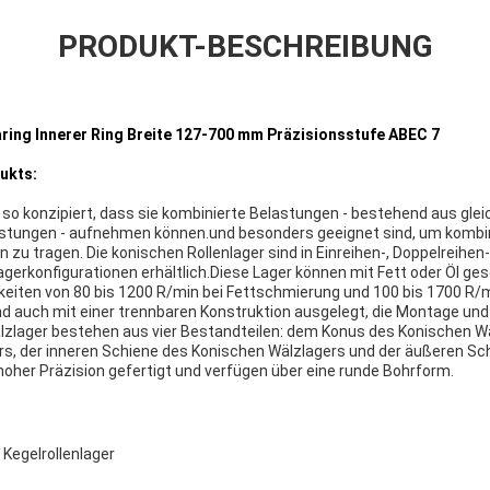
PRODUKT-BESCHREIBUNG
ring Innerer Ring Breite 127-700 mm Präzisionsstufe ABEC 7
ukts:
 so konzipiert, dass sie kombinierte Belastungen - bestehend aus glei
astungen - aufnehmen können.und besonders geeignet sind, um kombin
zu tragen. Die konischen Rollenlager sind in Einreihen-, Doppelreihen-
gerkonfigurationen erhältlich.Diese Lager können mit Fett oder Öl ge
eiten von 80 bis 1200 R/min bei Fettschmierung und 100 bis 1700 R/
nd auch mit einer trennbaren Konstruktion ausgelegt, die Montage un
zlager bestehen aus vier Bestandteilen: dem Konus des Konischen Wä
s, der inneren Schiene des Konischen Wälzlagers und der äußeren Sc
hoher Präzision gefertigt und verfügen über eine runde Bohrform.
Kegelrollenlager