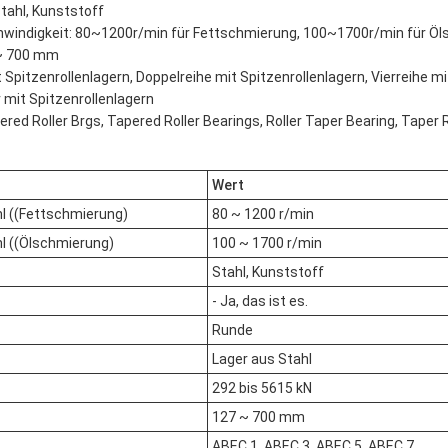
Stahl, Kunststoff
windigkeit: 80~1200r/min für Fettschmierung, 100~1700r/min für Ö
 ~ 700 mm
t Spitzenrollenlagern, Doppelreihe mit Spitzenrollenlagern, Vierreihe mi
 mit Spitzenrollenlagern
red Roller Brgs, Tapered Roller Bearings, Roller Taper Bearing, Taper R
Wert
l ((Fettschmierung)
80 ~ 1200 r/min
l ((Ölschmierung)
100 ~ 1700 r/min
Stahl, Kunststoff
- Ja, das ist es.
Runde
Lager aus Stahl
292 bis 5615 kN
127 ~ 700 mm
ABEC 1, ABEC 3, ABEC 5, ABEC 7