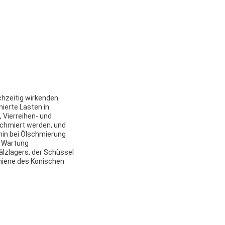
chzeitig wirkenden
ierte Lasten in
, Vierreihen- und
schmiert werden, und
min bei Ölschmierung
d Wartung
lzlagers, der Schüssel
hiene des Konischen