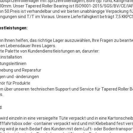
ubspitzenrollenlager mit Spitzenrollenlagern, Bohrtyp: rund, Käfigmater
0mm. Unser Tapered Roller Bearing ist ISO9001-2015/SGS/BV/CE/IAF ze
 50.Preis ist verhandelbar und wir bieten unabhängige Verpackung für
ngungen sind T/T im Voraus. Unsere Lieferfähigkeit beträgt 7,5 KKP
nstleistungen:
 Ihnen helfen, das richtige Lager auszuwählen, Ihre Fragen zu bean
en Lebensdauer Ihres Lagers.
ite Palette von Kundendienstleistungen an, darunter:
installation
ungsleitlinien
behebung und Reparatur
gen und -änderungen
hör für Produkte
en über unseren technischen Support und Service für Tapered Roller B
ns
.
d:
ird einzeln in eine versiegelte Tüte verpackt und in eine Kartonschei
fffahrtsbox oder -container verpackt wird.und mit Klebeband fest vers
ing wird je nach Bedarf des Kunden mit dem Luft- oder Bodentranspor