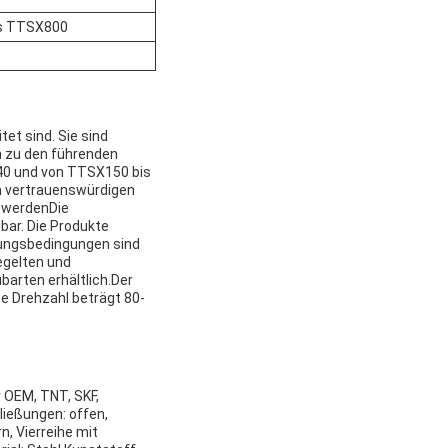
s TTSX800
et sind. Sie sind
en zu den führenden
640 und von TTSX150 bis
on vertrauenswürdigen
t werdenDie
bar. Die Produkte
lungsbedingungen sind
iegelten und
barten erhältlich.Der
e Drehzahl beträgt 80-
 OEM, TNT, SKF,
eßungen: offen,
n, Vierreihe mit