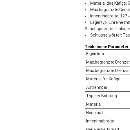
Material des Käfigs: 
Max.begrenzte Gesch
Innenringbreite: 127
Lagertyp: Einreihe mi
Schubspitzenrollenlager
Schlüsselwörter: Tape
Technische Parameter:
Eigentum
Max.begrenzte Drehzah
Max.begrenzte Drehzah
Material für Käfige
Abtrennbar
Typ der Bohrung
Material
Nennlast
Innenringbreite
Genauigkeitsgrad