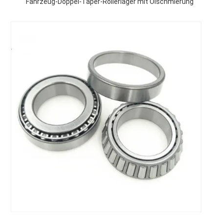
Fahrzeug-Doppel-Taper-Rollerlager mit Ölschmierung