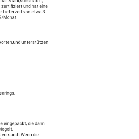
ial: Stahl,Kunststoff,
rtifiziert und hat eine
 Lieferzeit von etwa 3
CS/Monat.
tworten,und unterstützen
earings,
be eingepackt, die dann
iegelt.
t versandt.Wenn die