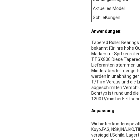
Aktuelles Modell
Schließungen
Anwendungen:
Tapered Roller Bearings 
bekannt für ihre hohe Q
Marken für Spitzenrolle
TTSX800.Diese Tapered R
Lieferanten stammen un
Mindestbestellmenge für 
werden in unabhängiger 
T/T im Voraus und die Li
abgeschirmten Verschlüss
Bohrtyp ist rund und di
1200 R/min bei Fettsch
Anpassung:
Wir bieten kundenspezif
Koyo,FAG, NSK,INA,IKO
versiegelt,Schild, Lagert