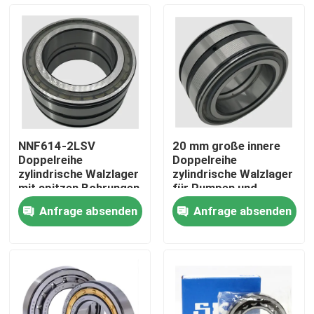
Werksbesichtigung
Qualitätskontrolle
Neuigkeiten
NNF614-2LSV
20 mm große innere
Doppelreihe
Doppelreihe
Rechtssachen
zylindrische Walzlager
zylindrische Walzlager
mit spitzen Bohrungen
für Pumpen und
für
Kompressoren
Anfrage absenden
Anfrage absenden
Lebensmittelverarbeitungsmaschinen
Fordern Sie ein Angebot an
Zylinderrollenlager
Selbstübereinstimmende Rollenlager