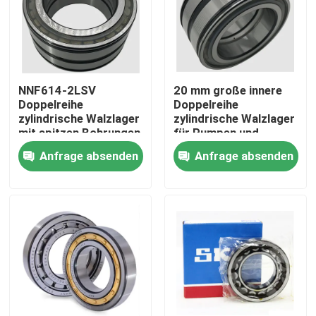
Werksbesichtigung
Qualitätskontrolle
NNF614-2LSV
20 mm große innere
Doppelreihe
Doppelreihe
zylindrische Walzlager
zylindrische Walzlager
Neuigkeiten
mit spitzen Bohrungen
für Pumpen und
für
Kompressoren
Anfrage absenden
Anfrage absenden
Lebensmittelverarbeitungsmaschinen
Rechtssachen
Fordern Sie ein Angebot an
Zylinderrollenlager
Selbstübereinstimmende Rollenlager