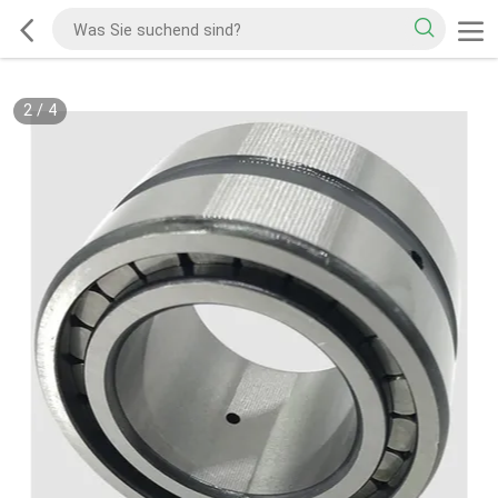
2
/
4