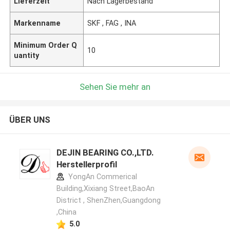
Lieferzeit
Nach Lagerbestand
Markenname
SKF , FAG , INA
Minimum Order Q
10
uantity
Sehen Sie mehr an
ÜBER UNS
DEJIN BEARING CO.,LTD.
Herstellerprofil
YongAn Commerical
Building,Xixiang Street,BaoAn
District , ShenZhen,Guangdong
,China
5.0