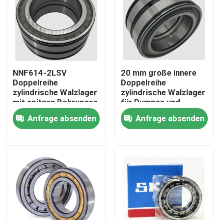
Werksbesichtigung
Qualitätskontrolle
NNF614-2LSV
20 mm große innere
Doppelreihe
Doppelreihe
Neuigkeiten
zylindrische Walzlager
zylindrische Walzlager
mit spitzen Bohrungen
für Pumpen und
für
Kompressoren
Anfrage absenden
Anfrage absenden
Rechtssachen
Lebensmittelverarbeitungsmaschinen
Fordern Sie ein Angebot an
Zylinderrollenlager
Selbstübereinstimmende Rollenlager