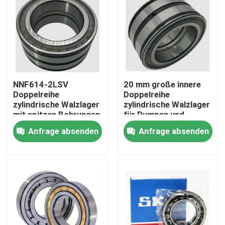
Werksbesichtigung
Qualitätskontrolle
NNF614-2LSV
20 mm große innere
Neuigkeiten
Doppelreihe
Doppelreihe
zylindrische Walzlager
zylindrische Walzlager
mit spitzen Bohrungen
für Pumpen und
Rechtssachen
für
Kompressoren
Anfrage absenden
Anfrage absenden
Lebensmittelverarbeitungsmaschinen
Fordern Sie ein Angebot an
Zylinderrollenlager
Selbstübereinstimmende Rollenlager