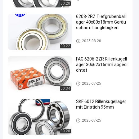
00:28
6208-2RZ Tiefgrubenballl
ager 40x80x18mm Geräu
scharm Langlebigkeit
Rillenkugellager
2025-08-20
00:22
FAG 6206-2ZR Rillenkugell
ager 30x62x16mm abgedi
chtet
Rillenkugellager
2025-07-25
00:34
SKF 6012 Rillenkugellager
mit Einstich 95mm
Rillenkugellager
2025-07-25
00:20