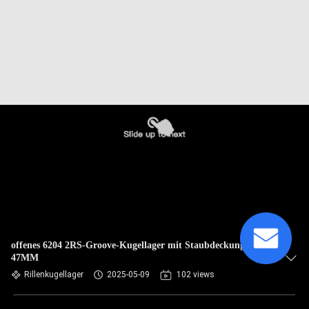
offenes 6204 2RS-Groove-Kugellager mit Staubdeckung OD
47MM
Rillenkugellager
2025-05-09
102 views