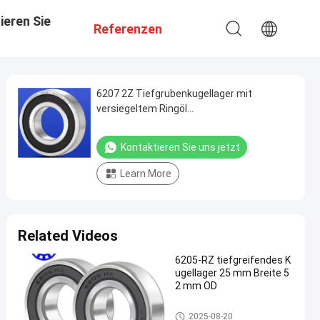
ieren Sie
Referenzen
6207 2Z Tiefgrubenkugellager mit
versiegeltem Ringöl
Beschränkungsgeschwindigkeit 11000 R /
min
Kontaktieren Sie uns jetzt
Learn More
Related Videos
6205-RZ tiefgreifendes K
ugellager 25 mm Breite 5
2 mm OD
Rillenkugellager
2025-08-20