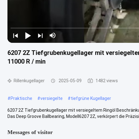
6207 2Z Tiefgrubenkugellager mit versiegel
11000 R / min
Rillenkugellager
2025-05-09
1482 views
#
Praktische
#
versiegelte
#
tiefgrüne Kugellager
6207 2Z Tiefgrubenkugellager mit versiegeltem Ringöl Beschränk
Das Deep Groove Ballbearing, Modell6207 2Z, verkörpert die Präzisi
Messages of visitor