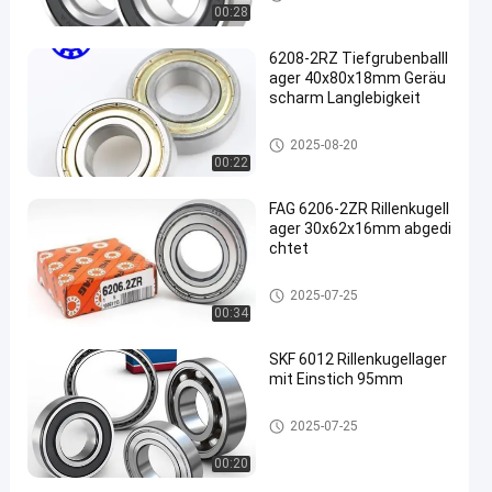
00:28
6208-2RZ Tiefgrubenballl
ager 40x80x18mm Geräu
scharm Langlebigkeit
Rillenkugellager
2025-08-20
00:22
FAG 6206-2ZR Rillenkugell
ager 30x62x16mm abgedi
chtet
Rillenkugellager
2025-07-25
00:34
SKF 6012 Rillenkugellager
mit Einstich 95mm
Rillenkugellager
2025-07-25
00:20