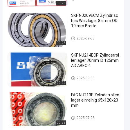
00:26
SKF NJ209ECM Zylindrisc
hes Walzlager 85 mm OD
19 mm Breite
Zylinderrollenlager
2025-09-08
00:25
SKF NU214ECP Zylinderrol
lenlager 70mm ID 125mm
AD ABEC-1
Zylinderrollenlager
2025-09-08
00:29
FAG NU213E Zylinderrollen
lager einreihig 65x120x23
mm
Zylinderrollenlager
2025-07-25
00:39