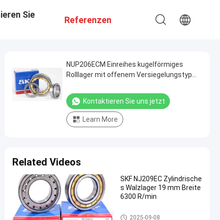
ieren Sie
Referenzen
NUP206ECM Einreihes kugelförmiges
Rolllager mit offenem Versiegelungstyp
für Baumaschinen
Kontaktieren Sie uns jetzt
Learn More
Related Videos
SKF NJ209EC Zylindrische
s Walzlager 19 mm Breite
6300 R/min
Zylinderrollenlager
2025-09-08