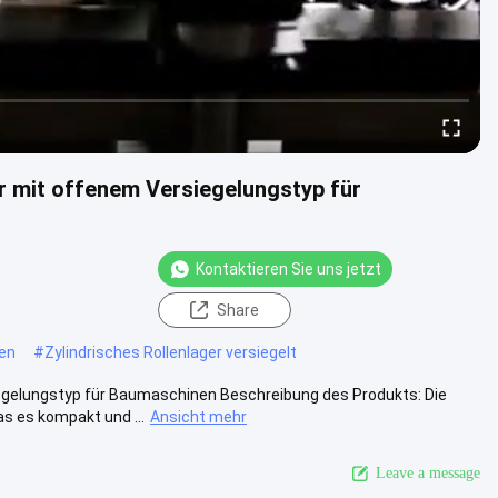
 mit offenem Versiegelungstyp für
Kontaktieren Sie uns jetzt
Share
zen
#
Zylindrisches Rollenlager versiegelt
egelungstyp für Baumaschinen Beschreibung des Produkts: Die
s es kompakt und ...
Ansicht mehr
Leave a message