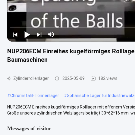
NUP206ECM Einreihes kugelförmiges Rolllager
Baumaschinen
Zylinderrollenlager
2025-05-09
182 views
#
Chromstahl-Tonnenlager
#
Sphärische Lager für Industriewal
NUP206ECM Einreihes kugelförmiges Rolllager mit offenem Versi
Größe unseres zylindrischen Walzlagers beträgt 30*62*16 mm, wa
Messages of visitor