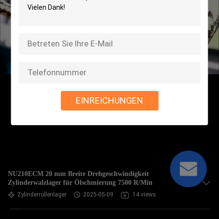
EINREICHUNGEN
NU210ECM 20 mm Breite Drehgeschwindigkeit
Zylinderwalzlager für Ölschmierung 7500 R/Min
Zylinderrollenlager
2025-05-09
14 views