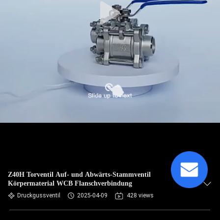
Z40H Torventil Auf- und Abwärts-Stammventil
Körpermaterial WCB Flanschverbindung
Druckgussventil
2025-04-09
428 views