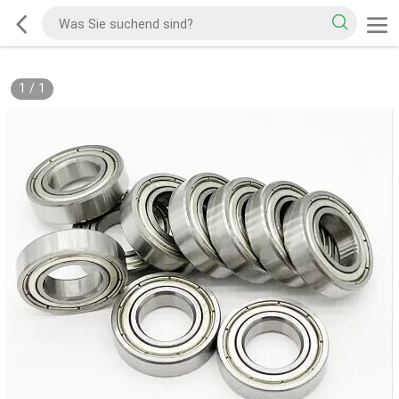
1
/
1