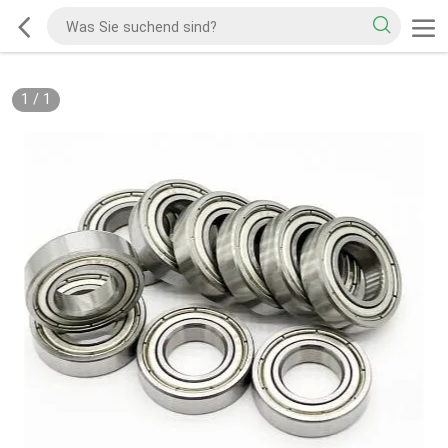
1
/
1