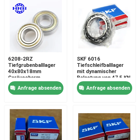
Werksbesichtigung
Qualitätskontrolle
Neuigkeiten
6208-2RZ
SKF 6016
Tiefgrubenballlager
Tiefschleifballlager
40x80x18mm
mit dynamischer
Rechtssachen
Geräuscharm
Belastung von 47,5 KN
Langlebigkeit
offener Typ
Anfrage absenden
Anfrage absenden
Fordern Sie ein Angebot an
Zylinderrollenlager
Selbstübereinstimmende Rollenlager