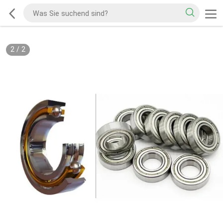
2
/
2