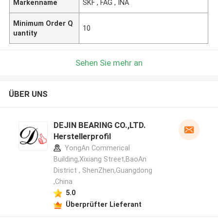
Markenname
SKF , FAG , INA
Minimum Order Q
10
uantity
Sehen Sie mehr an
ÜBER UNS
DEJIN BEARING CO.,LTD.
Herstellerprofil
YongAn Commerical
Building,Xixiang Street,BaoAn
District , ShenZhen,Guangdong
,China
5.0
Überprüfter Lieferant