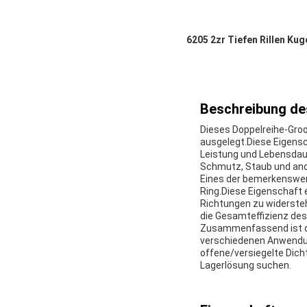
6205 2zr Tiefen Rillen K
Beschreibung de
Dieses Doppelreihe-Groo
ausgelegt.Diese Eigensc
Leistung und Lebensdaue
Schmutz, Staub und ande
Eines der bemerkenswert
Ring.Diese Eigenschaft 
Richtungen zu widersteh
die Gesamteffizienz des
Zusammenfassend ist das
verschiedenen Anwendun
offene/versiegelte Dicht
Lagerlösung suchen.