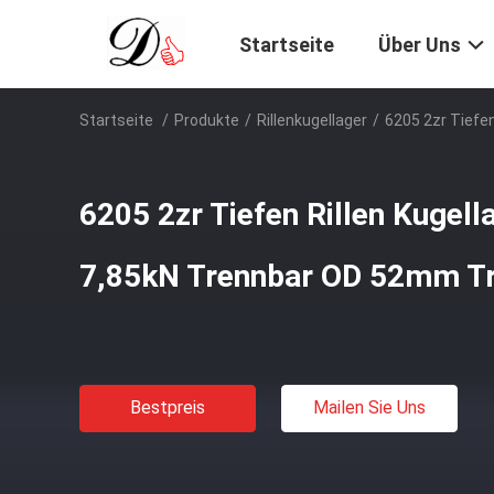
Startseite
Über Uns
Startseite
/
Produkte
/
Rillenkugellager
/
6205 2zr Tiefe
6205 2zr Tiefen Rillen Kugell
7,85kN Trennbar OD 52mm T
Bestpreis
Mailen Sie Uns