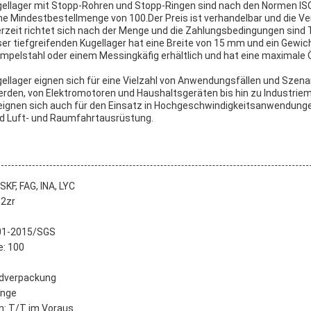
ugellager mit Stopp-Rohren und Stopp-Ringen sind nach den Normen 
eine Mindestbestellmenge von 100.Der Preis ist verhandelbar und die V
rzeit richtet sich nach der Menge und die Zahlungsbedingungen sind 
er tiefgreifenden Kugellager hat eine Breite von 15 mm und ein Gewich
pelstahl oder einem Messingkäfig erhältlich und hat eine maximale 
ellager eignen sich für eine Vielzahl von Anwendungsfällen und Szenar
erden, von Elektromotoren und Haushaltsgeräten bis hin zu Industrie
 eignen sich auch für den Einsatz in Hochgeschwindigkeitsanwendung
 Luft- und Raumfahrtausrüstung.
KF, FAG, INA, LYC
 2zr
001-2015/SGS
: 100
rdverpackung
enge
: T/T im Voraus