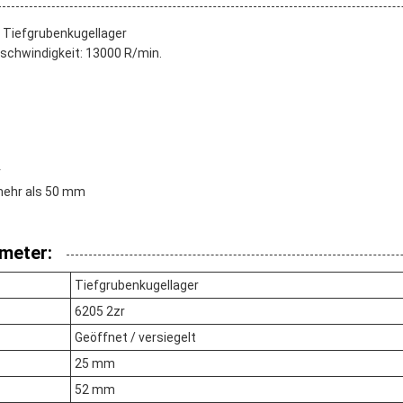
 Tiefgrubenkugellager
eschwindigkeit: 13000 R/min.
r
 mehr als 50 mm
meter:
Tiefgrubenkugellager
6205 2zr
Geöffnet / versiegelt
25 mm
52 mm