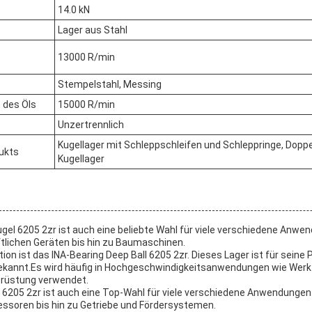
14.0 kN
Lager aus Stahl
13000 R/min
t
Stempelstahl, Messing
 des Öls
15000 R/min
Unzertrennlich
Kugellager mit Schleppschleifen und Schleppringe, Doppe
ukts
Kugellager
el 6205 2zr ist auch eine beliebte Wahl für viele verschiedene Anwen
ftlichen Geräten bis hin zu Baumaschinen.
tion ist das INA-Bearing Deep Ball 6205 2zr. Dieses Lager ist für seine
bekannt.Es wird häufig in Hochgeschwindigkeitsanwendungen wie We
rüstung verwendet.
 6205 2zr ist auch eine Top-Wahl für viele verschiedene Anwendungen.E
soren bis hin zu Getriebe und Fördersystemen.