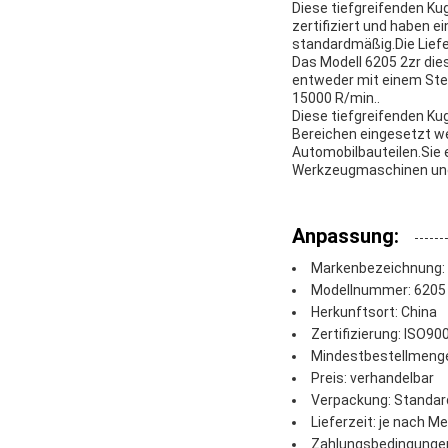
Diese tiefgreifenden K
zertifiziert und haben 
standardmäßig.Die Liefe
Das Modell 6205 2zr dies
entweder mit einem Stem
15000 R/min..
Diese tiefgreifenden Kug
Bereichen eingesetzt w
Automobilbauteilen.Sie
Werkzeugmaschinen und
Anpassung:
Markenbezeichnung: S
Modellnummer: 6205
Herkunftsort: China
Zertifizierung: ISO9
Mindestbestellmenge
Preis: verhandelbar
Verpackung: Standa
Lieferzeit: je nach M
Zahlungsbedingungen