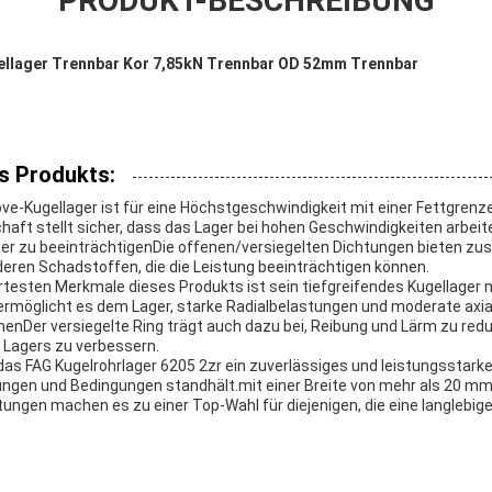
PRODUKT-BESCHREIBUNG
ugellager Trennbar Kor 7,85kN Trennbar OD 52mm Trennbar
s Produkts:
ve-Kugellager ist für eine Höchstgeschwindigkeit mit einer Fettgren
haft stellt sicher, dass das Lager bei hohen Geschwindigkeiten arbeit
r zu beeinträchtigenDie offenen/versiegelten Dichtungen bieten zus
ren Schadstoffen, die die Leistung beeinträchtigen können.
esten Merkmale dieses Produkts ist sein tiefgreifendes Kugellager 
ermöglicht es dem Lager, starke Radialbelastungen und moderate axia
enDer versiegelte Ring trägt auch dazu bei, Reibung und Lärm zu redu
 Lagers zu verbessern.
 FAG Kugelrohrlager 6205 2zr ein zuverlässiges und leistungsstarke
gen und Bedingungen standhält.mit einer Breite von mehr als 20 mm,
ungen machen es zu einer Top-Wahl für diejenigen, die eine langlebige