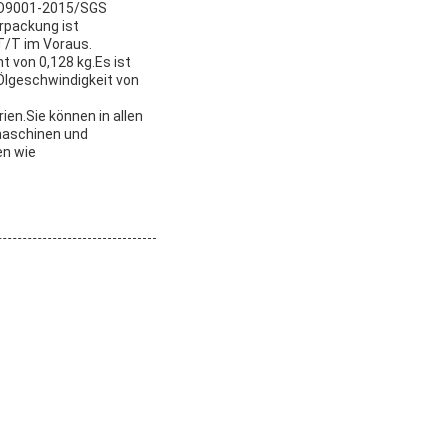
ISO9001-2015/SGS
erpackung ist
T/T im Voraus.
t von 0,128 kg.Es ist
Ölgeschwindigkeit von
ien.Sie können in allen
maschinen und
en wie