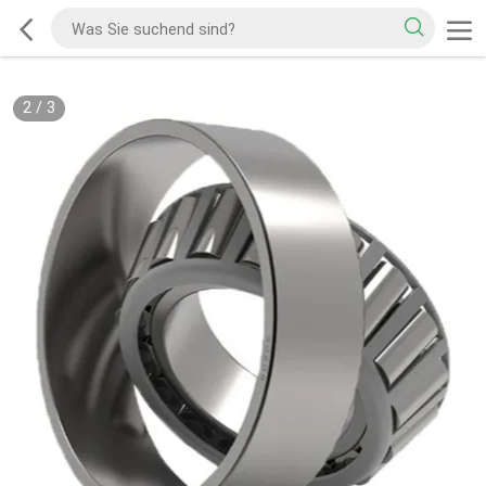
2
/
3