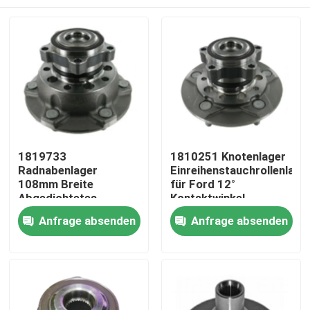
1819733
1810251 Knotenlager
Radnabenlager
Einreihenstauchrollenlage
108mm Breite
für Ford 12°
Abgedichtetes
Kontaktwinkel
Rollenkonuslager für
Zu Hause
Anfrage absenden
Anfrage absenden
Ford Transit Bus
Produkte
Über uns