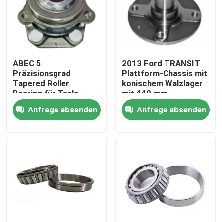
Werksbesichtigung
Qualitätskontrolle
ABEC 5
2013 Ford TRANSIT
Präzisionsgrad
Plattform-Chassis mit
Tapered Roller
konischem Walzlager
Neuigkeiten
Bearing für Tesla
mit 440 mm
Model 3 Hinterachse
Außenringbreite und
Anfrage absenden
Anfrage absenden
und Radnabel
1680 kN Nennlast
Rechtssachen
Fordern Sie ein Angebot an
Zylinderrollenlager
Selbstübereinstimmende Rollenlager