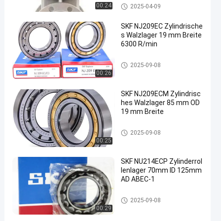
Druckgussventil
00:24
2025-04-09
SKF NJ209EC Zylindrische
s Walzlager 19 mm Breite
6300 R/min
Zylinderrollenlager
2025-09-08
00:26
SKF NJ209ECM Zylindrisc
hes Walzlager 85 mm OD
19 mm Breite
Zylinderrollenlager
2025-09-08
00:25
SKF NU214ECP Zylinderrol
lenlager 70mm ID 125mm
AD ABEC-1
Zylinderrollenlager
2025-09-08
00:29